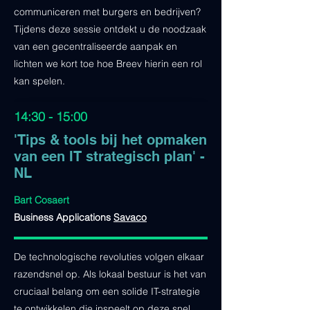
communiceren met burgers en bedrijven?
Tijdens deze sessie ontdekt u de noodzaak
van een gecentraliseerde aanpak en
lichten we kort toe hoe Breev hierin een rol
kan spelen.
14:30 - 15:00
'Tips & tools bij het opmaken
van een IT strategisch plan' -
NL
Bart Cosaert
Business Applications
Savaco
De technologische revoluties volgen elkaar
razendsnel op. Als lokaal bestuur is het van
cruciaal belang om een solide IT-strategie
te ontwikkelen die inspeelt op deze snel