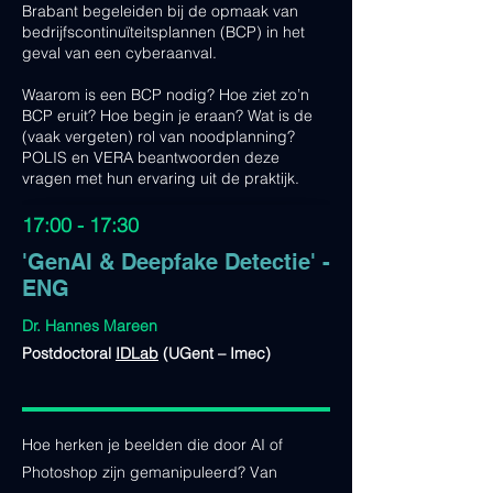
Brabant begeleiden bij de opmaak van
bedrijfscontinuïteitsplannen (BCP) in het
geval van een cyberaanval.
Waarom is een BCP nodig? Hoe ziet zo’n
BCP eruit? Hoe begin je eraan? Wat is de
(vaak vergeten) rol van noodplanning?
POLIS en VERA beantwoorden deze
vragen met hun ervaring uit de praktijk.
17:00 - 17:30
'GenAI & Deepfake Detectie' -
ENG
Dr. Hannes Mareen
Postdoctoral
IDLab
(UGent – Imec)
Hoe herken je beelden die door AI of
Photoshop zijn gemanipuleerd? Van