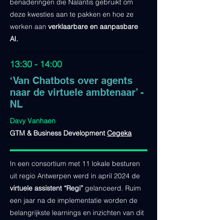
benaderingen die Nalantis gebruikt om
deze kwesties aan te pakken en hoe ze
werken aan
verklaarbare en aanpasbare
AI.
13:30 - 14:00
‘Van Chatbots over agents
naar de virtuele ambtenaar’ -
NL
Davy Vanhaen
GTM & Business Development
Cegeka
In een consortium met 11 lokale besturen
uit regio Antwerpen werd in april 2024 de
virtuele assistent “Regi”
gelanceerd. Ruim
een jaar na de implementatie worden de
belangrijkste learnings en inzichten van dit