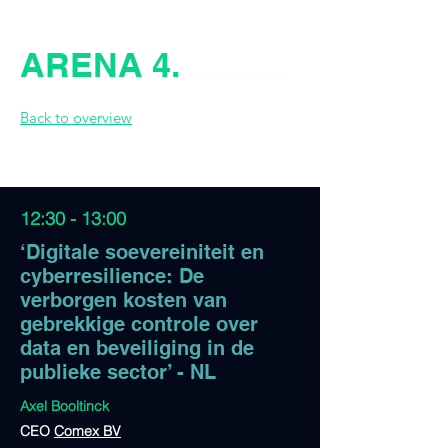
ARENA 4.
Back to overview
Back to overview
12:30 - 13:00
‘Digitale soevereiniteit en
cyberresilience: De
verborgen kosten van
gebrekkige controle over
data en beveiliging in de
publieke sector’ - NL
Axel Booltinck
CEO
Comex BV