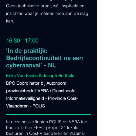
Geen technische praat, wél inspiratie en
inzichten waar je meteen mee aan de slag
kan.
16:30 - 17:00
'In de praktijk:
Bedrijfscontinuïteit na een
cyberaanval' - NL
Erika Van Esshe & Joseph Berthels
DPO Coördinator bij Autonoom
provinciebedrijf VERA / Diensthoofd
Informatieveiligheid - Provincie Oost-
Vlaanderen - POLIS
In deze sessie lichten POLIS en VERA toe
hoe ze in hun EFRO-project 21 lokale
besturen in Oost-Vlaanderen en Vlaams-