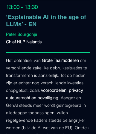
13:00 - 13:30
‘Explainable AI in the age of
LLMs’ - EN
Peter Bourgonje
Chief NLP
Nalantis
Het potentieel van
Grote Taalmodellen
om
verschillende zakelijke gebruikssituaties te
transformeren is aanzienlijk. Tot op heden
zijn er echter nog verschillende kwesties
onopgelost, zoals
vooroordelen, privacy,
auteursrecht en beveiliging.
Aangezien
GenAI steeds meer wordt geïntegreerd in
alledaagse toepassingen, zullen
regelgevende kaders steeds belangrijker
worden (bijv. de AI-wet van de EU). Ontdek