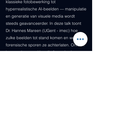
klassieke fotobewerking tot
hyperrealistische AI-beelden — manipulatie
en generatie van visuele media wordt
steeds geavanceerder. In deze talk toont
Dr. Hannes Mareen (UGent - imec) hoe
zulke beelden tot stand komen en welke
forensische sporen ze achterlaten. Ontdek
hoe moderne multimedia forensics kan
helpen om waarheid van fictie te
onderscheiden.
17:30 - 18:00
'Digitale inclusie in de
werkcontext: Hoe begin je
eraan?' - NL
Maria Euwema
Project Leader Digital Inclusion
Stad Gent -