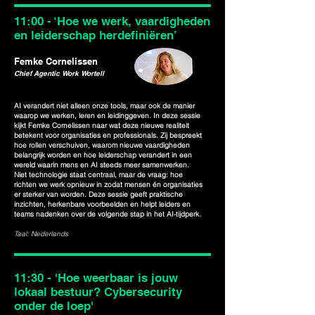
11:00 - ‘Hoe we werk, vaardigheden
en leiderschap herdefiniëren’
Femke Cornelissen
Chief Agentic Work Wortell
AI verandert niet alleen onze tools, maar ook de manier
waarop we werken, leren en leidinggeven. In deze sessie
kijkt Femke Cornelissen naar wat deze nieuwe realiteit
betekent voor organisaties en professionals. Zij bespreekt
hoe rollen verschuiven, waarom nieuwe vaardigheden
belangrijk worden en hoe leiderschap verandert in een
wereld waarin mens en AI steeds meer samenwerken.
Niet technologie staat centraal, maar de vraag: hoe
richten we werk opnieuw in zodat mensen én organisaties
er sterker van worden. Deze sessie geeft praktische
inzichten, herkenbare voorbeelden en helpt leiders en
teams nadenken over de volgende stap in het AI-tijdperk.
Taal: Nederlands
11:30 - 'Hoe weerbaar is jouw
lokaal bestuur? Cybersecurity
onder de loep'