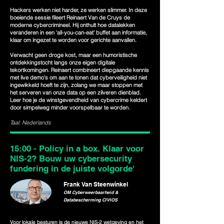
Hackers werken niet harder, ze werken slimmer. In deze
boeiende sessie fileert Reinaert Van de Cruys de
moderne cybercrimineel. Hij onthult hoe datalekken
veranderen in een 'all-you-can-eat' buffet aan informatie,
klaar om ingezet te worden voor gerichte aanvallen.
Verwacht geen droge kost, maar een humoristische
ontdekkingstocht langs onze eigen digitale
tekortkomingen. Reinaert combineert diepgaande kennis
met live demo's om aan te tonen dat cyberveiligheid niet
ingewikkeld hoeft te zijn, zolang we maar stoppen met
het serveren van onze data op een zilveren dienblad.
Leer hoe je de winstgevendheid van cybercrime keldert
door simpelweg minder voorspelbaar te worden.
Taal: Nederlands
15:00 - Policy in a box. Klaar voor
NIS-2? Bouw uw cybersecurity
fundering in de juiste volgorde'
Frank Van Steenwinkel
OM Cyberweerbaarheid &
Databescherming CIVIOS
Voor lokale besturen is de nieuwe NIS-2 wetgeving en het