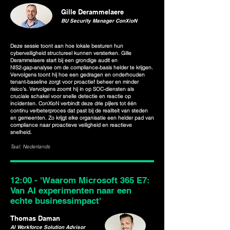
Gille Derammelaere
BU Security Manager ConXioN
Deze sessie toont aan hoe lokale besturen hun
cyberveiligheid structureel kunnen versterken. Gille
Derammelaere start bij een grondige audit en
NIS2‑gap‑analyse om de compliance‑basis helder te krijgen.
Vervolgens toont hij hoe een gedragen en onderhouden
tenant‑baseline zorgt voor proactief beheer en minder
risico’s. Vervolgens zoomt hij in op SOC‑diensten als
cruciale schakel voor snelle detectie en reactie op
incidenten. ConXioN verbindt deze drie pijlers tot één
continu verbeterproces dat past bij de realiteit van steden
en gemeenten. Zo krijgt elke organisatie een helder pad van
compliance naar proactieve veiligheid en reactieve
snelheid.
Taal: Nederlands
12:00 - 'Waarom Microsoft 365 E7:
Van AI experimenten naar een
echte businessimpact'
Thomas Daman
AI Workforce Solution Advisor