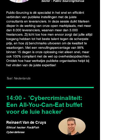
Sector - Public Sourcing/Solvus
Public-Sourcing is dé specialist in het snel en efficiënt
verbinden van publieke instellingen met de juiste
consultants en leveranciers. In deze sessie duikt Marleen
dieper in de werking van onze open marktplaats, met meer
dan 8.000 leveranciers, waarvan meer dan 3.000
freelancers. Zij licht toe hoe men ervoor zorgt dat jullie altijd
toegang hebben tot het beste talent tegen de scherpste
prijs, en hoe zij benchmarks uitvoeren om de kwaliteit te
waarborgen. Met een vervullingspercentage van 98%
binnen 15 dagen is onze oplossing niet alleen snel, maar
ook 100% compliant met de wet op overheidsopdrachten.
Ontdek hoe haar werkwijze publieke organisaties helpt bij
het vinden van de juiste expertise!
Taal: Nederlands
14:00 - 'Cybercriminaliteit:
Een All-You-Can-Eat buffet
voor de luie hacker'
Reinaert Van de Cruys
Ethical hacker Fox&Fish
Cyberdefense