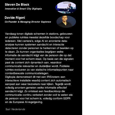
Steven De Block
Innovation & Smart City Digitopia
Davide Rigoni
Co-Founder & Managing Director Sapience
Vandaag tonen digitale schermen in stations, gebouwen
en publieke ruimtes meestal dezelfde boodschap voor
iedereen. Met camera’s, edge AI en anonieme data-
analyse kunnen systemen aandacht en interactie
detecteren zonder personen te herkennen of beelden op
te slaan. Zo kunnen organisaties begrijpen welke
informatie de aandacht krijgt van de persoon die op dat
moment voor het scherm staat. Op basis van die signalen
past de content zich dynamisch aan, waardoor
communicatie relevanter en duidelijker wordt. Publieke
ruimtes evolueren zo van statische informatiepunten naar
contextbewuste communicatielagen.
Digitopia demonstreert dit met een IRIS-totem: een
interactieve installatie waarbij content zich automatisch
aanpast aan waar bezoekers naar kijken. Tegelijk wordt
volledig anoniem gemeten welke informatie effectief
aandacht krijgt. Zo ontstaat een feedbackloop die
communicatie continu verbetert zonder ooit te weten wie
de persoon voor het scherm is, volledig conform GDPR
en de Europese AI-regelgeving.
Taal: Nederlands