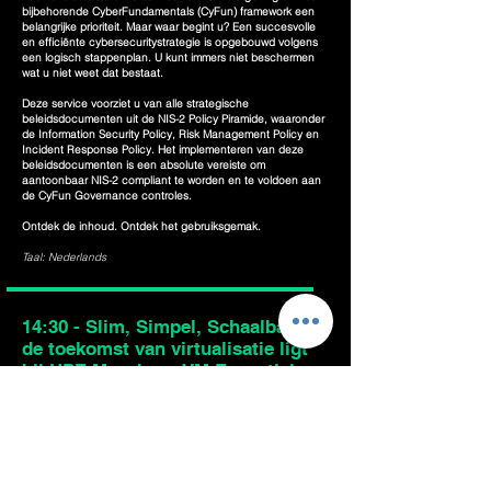
bijbehorende CyberFundamentals (CyFun) framework een
belangrijke prioriteit. Maar waar begint u? Een succesvolle
en efficiënte cybersecuritystrategie is opgebouwd volgens
een logisch stappenplan. U kunt immers niet beschermen
wat u niet weet dat bestaat.
Deze service voorziet u van alle strategische
beleidsdocumenten uit de NIS-2 Policy Piramide, waaronder
de Information Security Policy, Risk Management Policy en
Incident Response Policy. Het implementeren van deze
beleidsdocumenten is een absolute vereiste om
aantoonbaar NIS-2 compliant te worden en te voldoen aan
de CyFun Governance controles.
Ontdek de inhoud. Ontdek het gebruiksgemak.
Taal: Nederlands
14:30 - Slim, Simpel, Schaalbaar:
de toekomst van virtualisatie ligt
bij HPE Morpheus VM Essentials
(#VMWare-alternatief)
Johan Jossa
Presales Consultant Datacenter IT1
HPE Morpheus VM Essentials biedt een unified platform