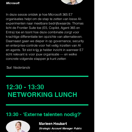
Microsoft
In deze sessie ontdek je hoe Microsoft 365 E7
organisaties helpt om de stap te zetten van losse AI-
experimenten naar meetbare bedrijfswaarde. Thomas
licht de Frontier Suite toe (E5, Copilot, Agent 365 en
Entra) toe en toont hoe deze combinatie zorgt voor
krachtige differentiatie ten opzichte van alternatieven.
Daarnaast gaan we dieper in op governance, security
en enterprise-controle voor het veilig inzetten van AI
en agents. Tot slot krijg je helder inzicht in wanneer E7
écht relevant is voor jouw organisatie — en welke
concrete volgende stappen je kunt zetten
Taal: Nederlands
12:30 - 13:30
NETWORKING LUNCH
13:30 - 'Externe talenten nodig?'
Marleen Houbart
Strategic Account Manager Public