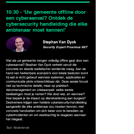
10:30 - 'Uw gemeente offline door
een cyberaanval? Ontdek de
cybersecurity handleiding die elke
ambtenaar moet kennen!’
Stephan Van Dyck
Security Expert Proximus NXT
Wat als uw gemeente morgen volledig offline gaat door een
cyberaanval? Stephan Van Dyck vertrekt vanuit die
concrete en steeds realistischer wordende vraag. Aan de
hand van herkenbare scenario’s voor lokale besturen toont
hij wat er écht gebeurt wanneer systemen, applicaties en
communicatie plots onbeschikbaar zijn. Deze sessie focust
niet op technische details, maar op praktisch
risicomanagement en crisisaanpak: welke eerste
beslissingen moet je nemen? Wie doet wat, en wanneer?
Hoe beperk je de impact op dienstverlening aan burgers?
Deelnemers krijgen een heldere cybersecurity‑handleiding
aangereikt die elke ambtenaar zou moeten kennen, met
concrete handvatten om zich beter voor te bereiden op
cyberincidenten en om veerkrachtig te reageren wanneer
het misgaat.
Taal: Nederlands