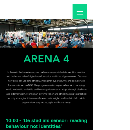
ARENA 4
In Arena 4, the focus is on cyber resilience, responsible data use, AI in practice
and the human side of digital transformation within local government. Discover
how cities can use data ethically, strengthen cybersecurity, and comply with
frameworks such as NIS2. The programme also explores how AI is reshaping
work, leadership and skills, and how organisations can adapt through platforms
and external talent. From smart city innovation and ethical hacking to practical
security strategies, this arena offers concrete insights and tools to help public
organisations stay secure, agile and future-ready.
10:00 - 'De stad als sensor: reading
behaviour not identities'